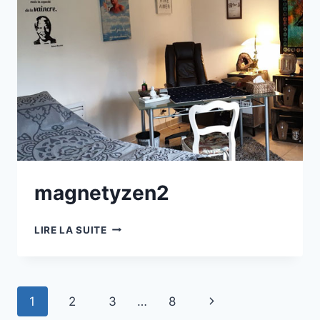
magnetyzen2
MAGNETYZEN2
LIRE LA SUITE
Navigation
1
2
3
…
8
Page